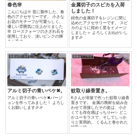
春色🌸
金属切子のスピカを入荷
しました！
こんにちは🌞 昔に製作した、春
色のアクセサリーです。 小さな
紺色の金属切子をレジンに閉じ
お花のモチーフが可愛らしく、
込めたアクセサリーです。 スピ
優しい雰囲気に仕上がりました
カのように煌めく星をイメージ
🌸 ローズクォーツのさざれ石を
しました＝ よろしくおねがいし
使用しており、淡いピンクの輝
ます🎉
きが春の...
スタッフブログ
スタッフブログ
アルミ切子の青いペケ✖。
蚊取り線香置き。
アルミ切子の青いペケ✖バージ
Kさんが溶接で作った蚊取り線香
ョンを作ってみました！ よろし
置きです。 金属の廃材を組み合
くお願いします🎉🎉
わせて溶接したその姿は、小さ
くても存在感ばっちり👀✨ どこ
かユーモラスで、そしてしっか
りと実用的。 くるんと巻かれた
蚊取り線...