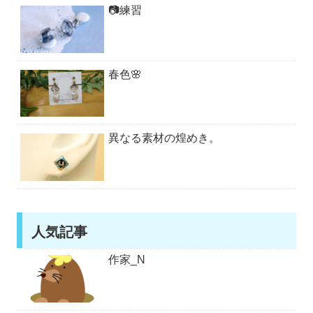
📷練習
春色🌸
異なる素材の煌めき。
人気記事
作家_N