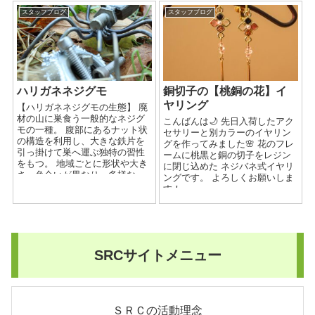
スタッフブログ
スタッフブログ
ハリガネネジグモ
銅切子の【桃銅の花】イ
ヤリング
【ハリガネネジグモの生態】 廃
材の山に巣食う一般的なネジグ
こんばんは🌙 先日入荷したアク
モの一種。 腹部にあるナット状
セサリーと別カラーのイヤリン
の構造を利用し、大きな鉄片を
グを作ってみました🌸 花のフレ
引っ掛けて巣へ運ぶ独特の習性
ームに桃黒と銅の切子をレジン
をもつ。 地域ごとに形状や大き
に閉じ込めた ネジバネ式イヤリ
さ、色合いが異なり、多様な
ングです。 よろしくお願いしま
個...
す！
SRCサイトメニュー
ＳＲＣの活動理念