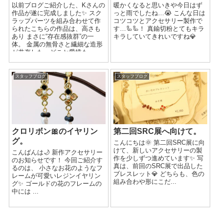
以前ブログご紹介した、Kさんの
暖かくなると思いきや今日はず
作品が遂に完成しました✨ スク
っと雨でしたね…😭 こんな日は
ラップパーツを組み合わせて作
コツコツとアクセサリー製作で
られたこちらの作品は、高さも
す…🦾🦾！ 真鍮切粉とてもキラ
あり まさに“存在感抜群”の一
キラしていてきれいですね💎
体。 金属の無骨さと繊細な造形
が共存した、どこか愛嬌も...
スタッフブログ
スタッフブログ
クロリボン🎀のイヤリン
第二回SRC展へ向けて。
グ。
こんにちは🌞 第二回SRC展に向
けて、新しいアクセサリーの製
こんばんは🌙 新作アクセサリー
作を少しずつ進めています✨ 写
のお知らせです！ 今回ご紹介す
真は、前回のSRC展で出品した
るのは、 小さなお花のようなフ
ブレスレット💎 どちらも、色の
レームが可愛いレジンイヤリン
組み合わや形にこだ...
グ✨ ゴールドの花のフレームの
中には ...