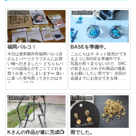
スタッフブログ
スタッフブログ
福岡パルコ！
BASEを準備中。
今日は貴和製作所福岡パルコ店
こんにちは🌞 ネット販売ができ
さんとパーツクラブさんにお買
るようにBASEを準備中です。
い物へ行きました✨ どちらもパ
写真が所々足りないので、SRC
ーツの品揃えがすごくてどれを
の皆さんにそれぞれ商品の撮影
買うか迷ってしまいます👀 迷い
をお願いしたい所です✨ 次回の
に迷った挙句買ってきたのは６
会議までにお見せできる様、...
点・・・&#x1f...
スタッフブログ
スタッフブログ
Kさんの作品が遂に完成📺
雨でした。