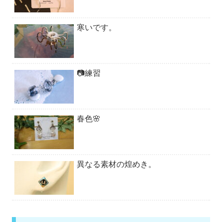
寒いです。
📷練習
春色🌸
異なる素材の煌めき。