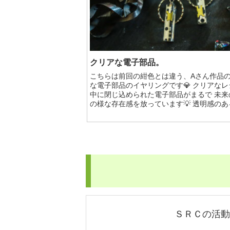
クリアな電子部品。
こちらは前回の紺色とは違う、Aさん作品
な電子部品のイヤリングです💎 クリアなレ
中に閉じ込められた電子部品がまるで 未来
の様な存在感を放っています💡 透明感のある
ＳＲＣの活動