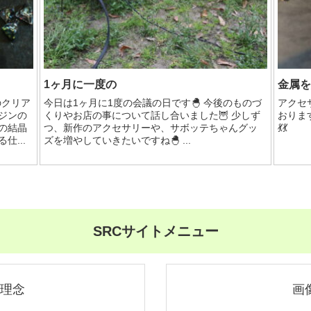
1ヶ月に一度の
金属を
のクリア
今日は1ヶ月に1度の会議の日です🐣 今後のものづ
アクセ
ジンの
くりやお店の事について話し合いました🦉 少しず
おりま
の結晶
つ、新作のアクセサリーや、サボッテちゃんグッ
💃💃
仕...
ズを増やしていきたいですね🐣 ...
SRCサイトメニュー
理念
画