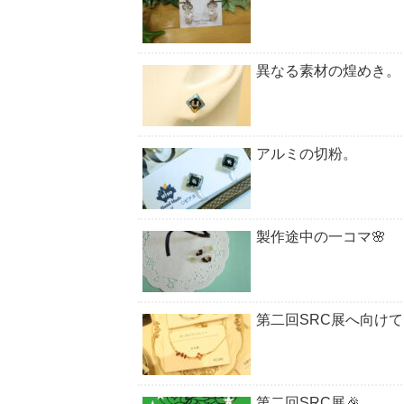
異なる素材の煌めき。
アルミの切粉。
製作途中の一コマ🌸
第二回SRC展へ向け
第二回SRC展🎉