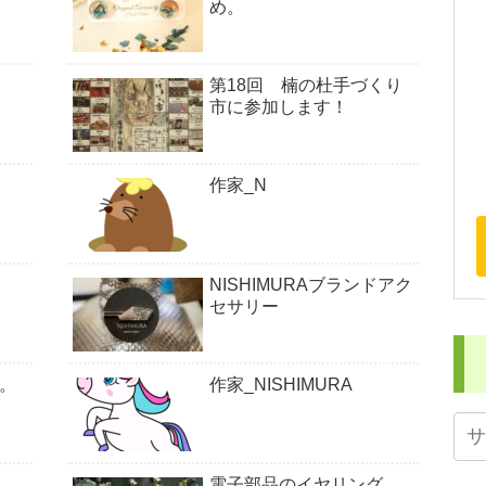
め。
第18回 楠の杜手づくり
市に参加します！
作家_N
NISHIMURAブランドアク
セサリー
て。
作家_NISHIMURA
電子部品のイヤリング。