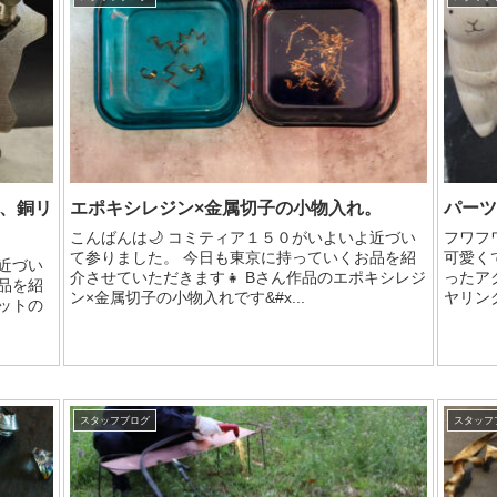
、銅リ
エポキシレジン×金属切子の小物入れ。
パーツ
こんばんは🌙 コミティア１５０がいよいよ近づい
フワフ
て参りました。 今日も東京に持っていくお品を紹
可愛く
近づい
介させていただきます👧 Bさん作品のエポキシレジ
ったア
品を紹
ン×金属切子の小物入れです&#x...
ヤリング
ットの
スタッフブログ
スタッフ