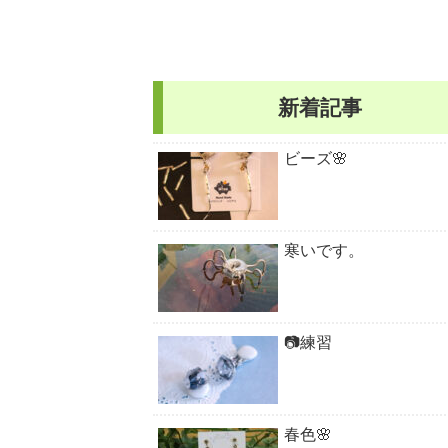
新着記事
ビーズ🌸
寒いです。
📷練習
春色🌸