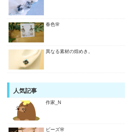
春色🌸
異なる素材の煌めき。
人気記事
作家_N
ビーズ🌸